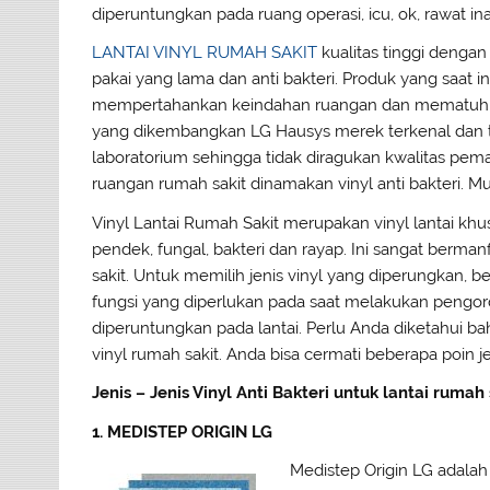
diperuntungkan pada ruang operasi, icu, ok, rawat i
LANTAI VINYL RUMAH SAKIT
kualitas tinggi denga
pakai yang lama dan anti bakteri. Produk yang saat 
mempertahankan keindahan ruangan dan mematuhi sta
yang dikembangkan LG Hausys merek terkenal dan terjam
laboratorium sehingga tidak diragukan kwalitas pemak
ruangan rumah sakit dinamakan vinyl anti bakteri. Mu
Vinyl Lantai Rumah Sakit merupakan vinyl lantai kh
pendek, fungal, bakteri dan rayap. Ini sangat berman
sakit. Untuk memilih jenis vinyl yang diperungkan, be
fungsi yang diperlukan pada saat melakukan pengo
diperuntungkan pada lantai. Perlu Anda diketahui ba
vinyl rumah sakit. Anda bisa cermati beberapa poin jen
Jenis – Jenis Vinyl Anti Bakteri untuk lantai rum
1. MEDISTEP ORIGIN LG
Medistep Origin LG adalah