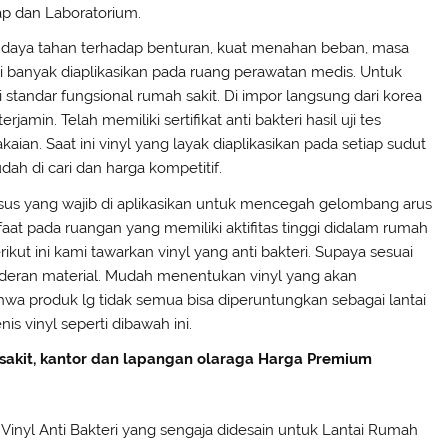
nap dan Laboratorium.
n daya tahan terhadap benturan, kuat menahan beban, masa
ini banyak diaplikasikan pada ruang perawatan medis. Untuk
ndar fungsional rumah sakit. Di impor langsung dari korea
in. Telah memiliki sertifikat anti bakteri hasil uji tes
aian. Saat ini vinyl yang layak diaplikasikan pada setiap sudut
dah di cari dan harga kompetitif.
usus yang wajib di aplikasikan untuk mencegah gelombang arus
faat pada ruangan yang memiliki aktifitas tinggi didalam rumah
rikut ini kami tawarkan vinyl yang anti bakteri. Supaya sesuai
rderan material. Mudah menentukan vinyl yang akan
hwa produk lg tidak semua bisa diperuntungkan sebagai lantai
is vinyl seperti dibawah ini.
ah sakit, kantor dan lapangan olaraga Harga Premium
 Vinyl Anti Bakteri yang sengaja didesain untuk Lantai Rumah