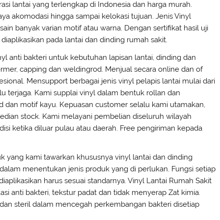
asi lantai yang terlengkap di Indonesia dan harga murah.
ya akomodasi hingga sampai kelokasi tujuan. Jenis Vinyl
banyak varian motif atau warna. Dengan sertifikat hasil uji
iaplikasikan pada lantai dan dinding rumah sakit.
nyl anti bakteri untuk kebutuhan lapisan lantai, dinding dan
rmer, capping dan weldingrod. Menjual secara online dan of
sional. Mensupport berbagai jenis vinyl pelapis lantai mulai dari
u terjaga. Kami supplai vinyl dalam bentuk rollan dan
d dan motif kayu. Kepuasan customer selalu kami utamakan,
edian stock. Kami melayani pembelian diseluruh wilayah
isi ketika diluar pulau atau daerah. Free pengiriman kepada
 yang kami tawarkan khususnya vinyl lantai dan dinding
n dalam menentukan jenis produk yang di perlukan. Fungsi setiap
iaplikasikan harus sesuai standarnya. Vinyl Lantai Rumah Sakit
si anti bakteri, tekstur padat dan tidak menyerap Zat kimia.
 dan steril dalam mencegah perkembangan bakteri disetiap