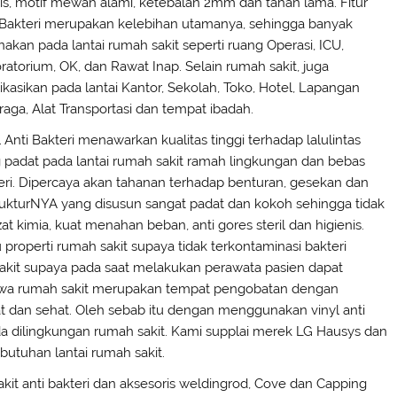
tis, motif mewah alami, ketebalan 2mm dan tahan lama. Fitur
 Bakteri merupakan kelebihan utamanya, sehingga banyak
nakan pada lantai rumah sakit seperti ruang Operasi, ICU,
ratorium, OK, dan Rawat Inap. Selain rumah sakit, juga
likasikan pada lantai Kantor, Sekolah, Toko, Hotel, Lapangan
raga, Alat Transportasi dan tempat ibadah.
l Anti Bakteri menawarkan kualitas tinggi terhadap lalulintas
 padat pada lantai rumah sakit ramah lingkungan dan bebas
eri. Dipercaya akan tahanan terhadap benturan, gesekan dan
turNYA yang disusun sangat padat dan kokoh sehingga tidak
 kimia, kuat menahan beban, anti gores steril dan higienis.
 properti rumah sakit supaya tidak terkontaminasi bakteri
 sakit supaya pada saat melakukan perawata pasien dapat
ahwa rumah sakit merupakan tempat pengobatan dengan
at dan sehat. Oleh sebab itu dengan menggunakan vinyl anti
da dilingkungan rumah sakit. Kami supplai merek LG Hausys dan
ebutuhan lantai rumah sakit.
 sakit anti bakteri dan aksesoris weldingrod, Cove dan Capping