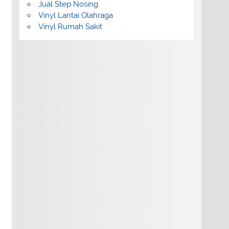
Jual Step Nosing
Vinyl Lantai Olahraga
Vinyl Rumah Sakit