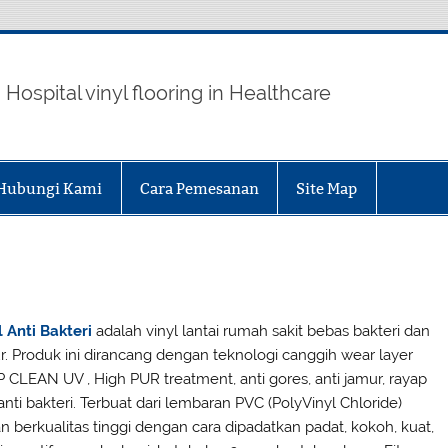
inylAntiBakteri.com
Hospital vinyl flooring in Healthcare
Hubungi Kami
Cara Pemesanan
Site Map
l Anti Bakteri
adalah vinyl lantai rumah sakit bebas bakteri dan
r. Produk ini dirancang dengan teknologi canggih wear layer
 CLEAN UV , High PUR treatment, anti gores, anti jamur, rayap
anti bakteri. Terbuat dari lembaran PVC (PolyVinyl Chloride)
n berkualitas tinggi dengan cara dipadatkan padat, kokoh, kuat,