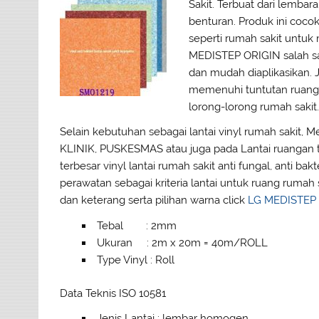
Sakit. Terbuat dari lemb
benturan. Produk ini cocok
seperti rumah sakit untuk
MEDISTEP ORIGIN salah satu
dan mudah diaplikasikan. J
memenuhi tuntutan ruanga
lorong-lorong rumah sakit.
Selain kebutuhan sebagai lantai vinyl rumah sakit, M
KLINIK, PUSKESMAS atau juga pada Lantai ruangan te
terbesar vinyl lantai rumah sakit anti fungal, anti bakt
perawatan sebagai kriteria lantai untuk ruang rumah 
dan keterang serta pilihan warna click
LG MEDISTEP
Tebal : 2mm
Ukuran : 2m x 20m = 40m/ROLL
Type Vinyl : Roll
Data Teknis ISO 10581
Jenis Lantai : lembar homogen