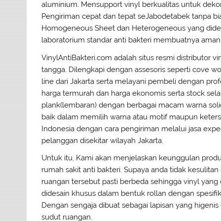
aluminium. Mensupport vinyl berkualitas untuk dekor
Pengiriman cepat dan tepat seJabodetabek tanpa bia
Homogeneous Sheet dan Heterogeneous yang didesain 
laboratorium standar anti bakteri membuatnya aman d
VinylAntiBakteri.com adalah situs resmi distributor vi
tangga. Dilengkapi dengan assesoris seperti cove wo
line dari Jakarta serta melayani pembeli dengan profe
harga termurah dan harga ekonomis serta stock selal
plank(lembaran) dengan berbagai macam warna soli
baik dalam memilih warna atau motif maupun keters
Indonesia dengan cara pengiriman melalui jasa exped
pelanggan disekitar wilayah Jakarta.
Untuk itu, Kami akan menjelaskan keunggulan produk
rumah sakit anti bakteri. Supaya anda tidak kesulita
ruangan tersebut pasti berbeda sehingga vinyl yang d
didesain khusus dalam bentuk rollan dengan spesifika
Dengan sengaja dibuat sebagai lapisan yang higenis
sudut ruangan.