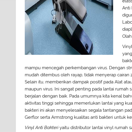
elas
Anti
digu
Labo
diap
Olah
Viny
yang
bakt
mampu mencegah perkembangan virus. Dengan struk
mudah ditembus oleh rayap, tidak menyerap cairan zat
Selain itu, memberikan dampak positif pada Alat atau
maupun virus. Ini sangat penting pada lantai rumah
berjalan dengan baik. Pada umumnya kita kenal b
aktivitas tinggi sehingga memerlukan lantai yang ku
bakteri ini akan menyelesaikan segala tantangan pa
Gerflor serta Armstrong kualitas anti bakteri untuk k
Vinyl Anti Bakteri
yaitu distributor lantai vinyl rumah