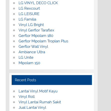
LG VINYL DECO CLICK
LG Rexcourt
LG LEISURE
LG Familia
Vinyl LG Bright
Vinyl Gerflor Taraflex
Gerflor Mipolam 180
Gerflor Mipolam Troplan Plus
Gerflor Wall Vinyl
Ambiance Ultra
LG Unite
Mipolam 150
Recent Posts
Lantai Vinyl Motif Kayu
Vinyl Roll
Vinyl Lantai Rumah Sakit
Jual Lantai Vinyl