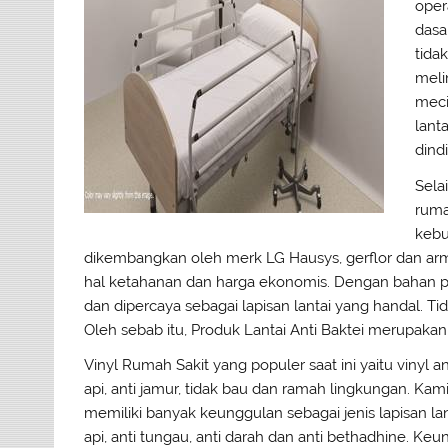
oper
dasa
tida
meli
meci
lanta
dind
Sela
ruma
kebu
dikembangkan oleh merk LG Hausys, gerflor dan a
hal ketahanan dan harga ekonomis. Dengan bahan p
dan dipercaya sebagai lapisan lantai yang handal. Ti
Oleh sebab itu, Produk Lantai Anti Baktei merupaka
Vinyl Rumah Sakit yang populer saat ini yaitu vinyl 
api, anti jamur, tidak bau dan ramah lingkungan. Ka
memiliki banyak keunggulan sebagai jenis lapisan lanta
api, anti tungau, anti darah dan anti bethadhine. Ke