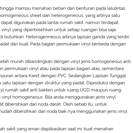
 sehingga mampu menahan beban dan benturan pada lalulintas
but homogeneous sheet dan heterogeneous, yang artinya satu
ut dapat digunakan pada lantai rumah sakit, namun terdapat
s vinyl yang diperbolehkan untuk setiap ruangan bisa saja
di butuhkan. Heterogenneous artinya lapisan ganda yang terdiri
at padat dan kuat. Pada bagian permukaan vinyl berbeda dengan
g lebih murah dibandingkan dengan vinyl jenis homogeneous anti
ian permukaan vinyl atau pada lapisan bagian atas, sementara
puran antara Karet dengan PVC. Sedangkan Lapisan Tunggal
satu lapisan dengan struktur yang padat. Diproduksi dengan
vinyl rumah sakit anti bakteri untuk ruang UGD maupun ruang
vinyl homogeneous. Bila anda menggunakan jenis vinyl
 dibersihkan dari noda darah. Oleh sebab itu, untuk
 mudah dibersihkan dari noda baik nya menggunakan jenis vinyl
mah sakit yang aman diaplikasikan saat ini, kuat menahan