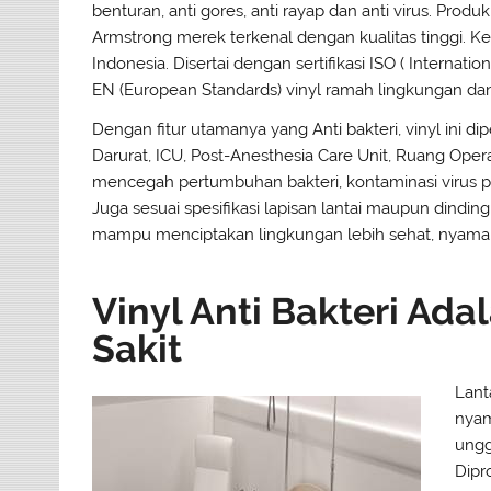
benturan, anti gores, anti rayap dan anti virus. Pr
Armstrong merek terkenal dengan kualitas tinggi. Ke
Indonesia. Disertai dengan sertifikasi ISO ( Internatio
EN (European Standards) vinyl ramah lingkungan dan
Dengan fitur utamanya yang Anti bakteri, vinyl ini di
Darurat, ICU, Post-Anesthesia Care Unit, Ruang Oper
mencegah pertumbuhan bakteri, kontaminasi virus pada
Juga sesuai spesifikasi lapisan lantai maupun dind
mampu menciptakan lingkungan lebih sehat, nyaman sa
Vinyl Anti Bakteri Ad
Sakit
Lant
nyam
ungg
Dipr