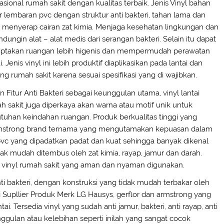
asional rumah sakit dengan kualitas terbaik. Jenis Vinyl bahan
r lembaran pvc dengan struktur anti bakteri, tahan lama dan
k menyerap cairan zat kimia. Menjaga kesehatan lingkungan dan
ndungin alat – alat medis dari serangan bakteri. Selain itu dapat
ptakan ruangan lebih higenis dan mempermudah perawatan
i. Jenis vinyl ini lebih produktif diaplikasikan pada lantai dan
ing rumah sakit karena sesuai spesifikasi yang di wajibkan.
in Fitur Anti Bakteri sebagai keunggulan utama, vinyl lantai
h sakit juga diperkaya akan warna atau motif unik untuk
tuhan keindahan ruangan. Produk berkualitas tinggi yang
rmstrong brand ternama yang mengutamakan kepuasan dalam
vc yang dipadatkan padat dan kuat sehingga banyak dikenal
dak mudah ditembus oleh zat kimia, rayap, jamur dan darah.
n vinyl rumah sakit yang aman dan nyaman digunakan.
anti bakteri, dengan konstruksi yang tidak mudah terbakar oleh
mi Supllier Produk Merk LG Hausys, gerflor dan armstrong yang
i. Tersedia vinyl yang sudah anti jamur, bakteri, anti rayap, anti
unggulan atau kelebihan seperti inilah yang sangat cocok