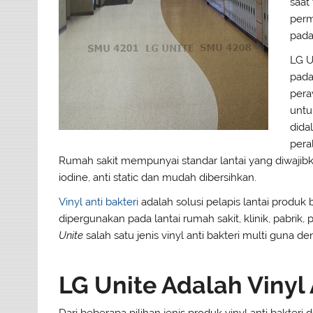
saat
perm
pada
LG U
pada
pera
untu
dida
pera
Rumah sakit mempunyai standar lantai yang diwajibka
iodine, anti static dan mudah dibersihkan.
Vinyl anti bakteri
adalah solusi pelapis lantai produk 
dipergunakan pada lantai rumah sakit, klinik, pabri
Unite
salah satu jenis vinyl anti bakteri multi guna 
LG Unite Adalah Vinyl 
Dari beberapa pilihan jenis produk vinyl anti bakte