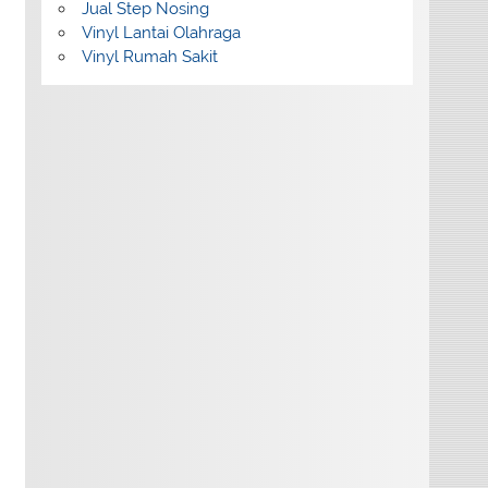
Jual Step Nosing
Vinyl Lantai Olahraga
Vinyl Rumah Sakit