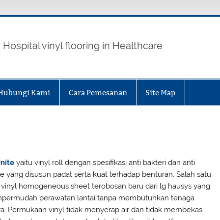
inylAntiBakteri.com
Hospital vinyl flooring in Healthcare
Hubungi Kami
Cara Pemesanan
Site Map
nite
yaitu vinyl roll dengan spesifikasi anti bakteri dan anti
ne yang disusun padat serta kuat terhadap benturan. Salah satu
s vinyl homogeneous sheet terobosan baru dari lg hausys yang
ermudah perawatan lantai tanpa membutuhkan tenaga
ra. Permukaan vinyl tidak menyerap air dan tidak membekas