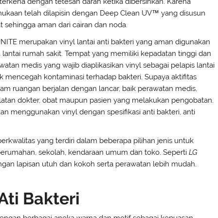
 terkena dengan tetesan darah ketika dibersihkan. Karena
ukaan telah dilapisin dengan Deep Clean UV™ yang disusun
t sehingga aman dari cairan dan noda.
NITE merupakan vinyl lantai anti bakteri yang aman digunakan
 lantai rumah sakit. Tempat yang memiliki kepadatan tinggi dan
watan medis yang wajib diaplikasikan vinyl sebagai pelapis lantai
k mencegah kontaminasi terhadap bakteri. Supaya aktifitas
lam ruangan berjalan dengan lancar, baik perawatan medis,
latan dokter, obat maupun pasien yang melakukan pengobatan.
n menggunakan vinyl dengan spesifikasi anti bakteri, anti
berkwalitas yang terdiri dalam beberapa pilihan jenis untuk
k, perumahan, sekolah, kendaraan umum dan toko. Seperti
LG
dengan lapisan utuh dan kokoh serta perawatan lebih mudah.
Ati Bakteri
ri dengan berbagai aneka warna dan motif sebagai kepuasan