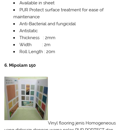
Available in sheet
PUR Protect surface treatment for ease of
maintenance
Anti-Bacterial and fungicidal
Antistatic
Thickness : 2mm
Width : 2m
Roll Length : 20m
6. Mipolam 150
Vinyl flooring jenis Homogeneous
yang didesain dengan warna polos PUR PORTECT dan