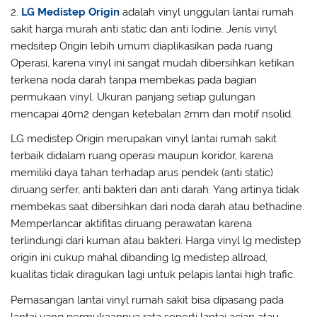
2.
LG Medistep Origin
adalah vinyl unggulan lantai rumah
sakit harga murah anti static dan anti Iodine. Jenis vinyl
medsitep Origin lebih umum diaplikasikan pada ruang
Operasi, karena vinyl ini sangat mudah dibersihkan ketikan
terkena noda darah tanpa membekas pada bagian
permukaan vinyl. Ukuran panjang setiap gulungan
mencapai 40m2 dengan ketebalan 2mm dan motif nsolid.
LG medistep Origin merupakan vinyl lantai rumah sakit
terbaik didalam ruang operasi maupun koridor, karena
memiliki daya tahan terhadap arus pendek (anti static)
diruang serfer, anti bakteri dan anti darah. Yang artinya tidak
membekas saat dibersihkan dari noda darah atau bethadine.
Memperlancar aktifitas diruang perawatan karena
terlindungi dari kuman atau bakteri. Harga vinyl lg medistep
origin ini cukup mahal dibanding lg medistep allroad,
kualitas tidak diragukan lagi untuk pelapis lantai high trafic.
Pemasangan lantai vinyl rumah sakit bisa dipasang pada
lantai yang permukaannya rata seperti lantai acian atau